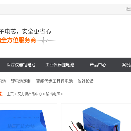
收
子电芯，安全更省心
池全方位服务商
医疗仪器锂电池
工业仪器锂电池
产品中心
案例
电池
锂电池定制
智能代步工具锂电池
仪器设备
置：
主页
>
艾力特产品中心
>
输出电压
>