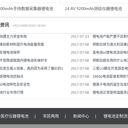
 3900mAh手持数据采集器锂电池
14.8V 5200mAh测绘仪器锂电池
荐资讯
/ RECOMMENDED NEWS
池遭主力资金布局
2017-07-23
锂电池产能严重不足影
维创新材料提升电池能量密度
2017-07-08
特斯拉将为澳大利亚建
车锂电池保养
2017-07-08
氢电池or锂电池浅谈
不受限或致国内锂电池失保护伞
2017-07-08
特斯拉跑车用的什么电
拉发生着火现象，真的因为采用了廉价的1
2017-07-08
三星LG都在开发固态电
铁锂电池优缺点
2017-07-08
18650电池是谁发明的
650电池特性及安全性
2017-07-08
锂离子电池的诞生及发
池行业市场行情
2017-07-08
锂电池正常使用温度多
医疗仪器锂电池
|
军民两用
|
新闻中心
|
锂电池定制流