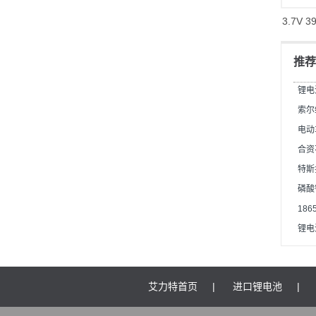
3.7V
推
锂电
索尔
电动
合资
特斯
磷酸
18
锂电
艾力特首页
|
进口锂电池
|