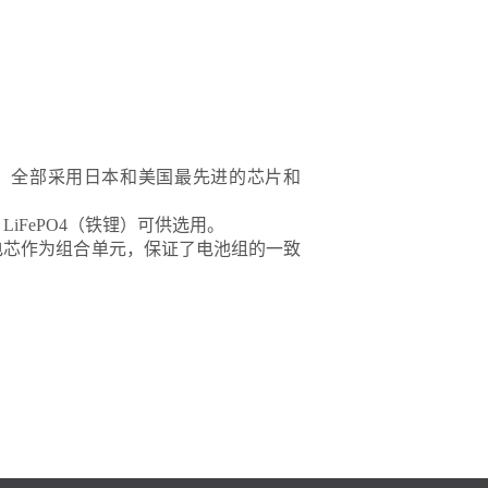
MS）全部采用日本和美国最先进的芯片和
 、LiFePO4（铁锂）可供选用。
电芯作为组合单元，保证了电池组的一致