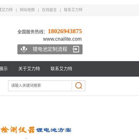
藏艾力特
|
网站地图
|
在线留言
|
联系艾力特
18026943875
全国服务热线：
www.cnailite.com
锂电池定制流程
展示
关于艾力特
联系艾力特