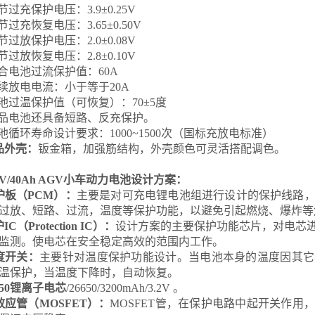
节过充保护电压：3.9±0.25V
节过充恢复电压：3.65±0.50V
节过放保护电压：2.0±0.08V
节过放恢复电压：2.8±0.10V
合电池过流保护值：60A
续放电电流：小于等于20A
池过温保护值（可恢复）：70±5度
品电池还具备短路、反充保护。
池循环寿命设计要求：1000~1500次（国标充放电标准）
品外壳：
钣金箱，加强筋结构，外壳颜色可灵活搭配调色。
4V/40Ah AGV小车动力电池设计方案：
护板（PCM）：
主要是对可充电锂电池组进行设计的保护线路
过放、短路、过流，温度等保护功能，以避免引起燃烧、爆炸等
C（Protection IC）：
设计方案的主要保护功能芯片，对电芯
监测。使电芯在安全稳定高效的范围内工作。
度开关：
主要针对温度保护功能设计。当电池本身的温度因其它
温保护，当温度下降时，自动恢复。
650锂离子电芯
/26650/3200mAh/3.2V 。
效应管（MOSFET）：
MOSFET管，在保护电路中起开关作用