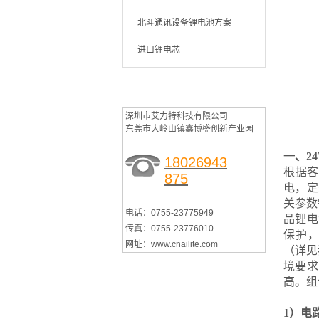
北斗通讯设备锂电池方案
进口锂电芯
联系艾力特
深圳市艾力特科技有限公司
东莞市大岭山镇鑫博盛创新产业园
一、2
18026943
根据客
875
电，定
关参数
电话：0755-23775949
品锂电
传真：0755-23776010
保护，
网址：www.cnailite.com
（详见
境要求
高。组
1）电