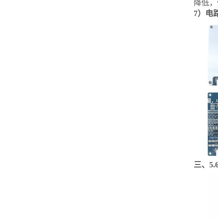
降低，
7）电
三、5.