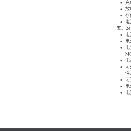
充
放
存
电
五、2
电
电
电
M
电
可
性
可
电
电