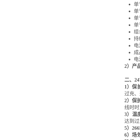
单
单
单
单
组
持
电
成
电
2）产
二、2
1）保
过充、
2）保护I
线时时
3）温
达到过
5）26
6）场