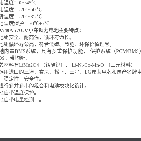
电温度：0～45℃
电温度：-20～60 ℃
储温度：-20～35 ℃
池温度保护：70℃±5℃
4V/40Ah AGV小车动力电池主要特点：
池组安全、耐高温，循环寿命长。
池组循环寿命高，符合低碳、节能、环保价值理念。
池内置BMS系统，具有多重保护功能， 保护系统（PCM/B
OS。带均衡。
芯材料有LiMn2O4 （锰酸锂）、 Li-Ni-Co-Mn-O （三元材料）
选用进口的三洋、索尼、松下、三星、LG原装电芯和国产名牌
、稳定性、安全性。
进行多并多串的组合和电池模块化设计。
池自带温度保护。
池自带电量检测口。