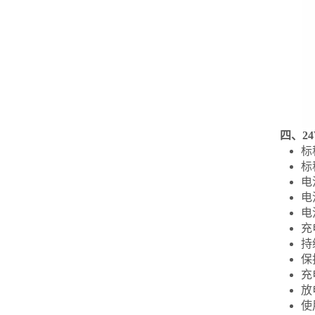
四、2
标
标
电
电
电
充
持
保
充
放
使